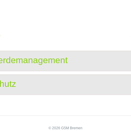
e
erdemanagement
hutz
© 2026 GSM Bremen