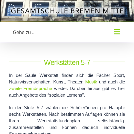
Zum
Inhalt
springen
Gehe zu ...
Werkstätten 5-7
In der Säule Werkstatt finden sich die Fächer Sport,
Naturwissenschaften, Kunst, Theater,
Musik
und auch die
zweite Fremdsprache
wieder. Darüber hinaus gibt es hier
auch Angebote des “sozialen Lernens”.
In der Stufe 5-7 wählen die Schüler
*innen
pro Halbjahr
sechs Werkstätten.
Nach bestimmten Auflagen können sie
Ihren Werkstattstundenplan selbstständig
zusammenstellen und können dadurch individuelle
Schwerpunkte setzen.