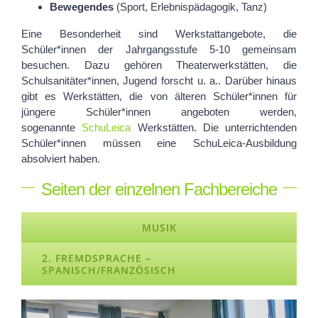
Bewegen
des
(Sport,
Erlebnispädagogik
, Tanz)
Eine Besonderheit sind Werkstattangebote, die
Schüler
*innen
der Jahrgangsstufe 5-10 gemeinsam
besuchen. Dazu gehören Theaterwerkstätten, die
Schulsanitäter*innen, Jugend forscht
u. a..
Darüber hinaus
gibt es Werkstätten, die von älteren Schüler
*innen
für
jüngere Schüler
*innen
angeboten werden,
sogenannte
SchuLeica
Werkstätten. Die unterrichtenden
Schüler
*innen
müssen eine SchuLeica-Ausbildung
absolviert haben.
Seiten der einzelnen Fachbereiche
MUSIK
2. FREMDSPRACHE –
SPANISCH/FRANZÖSISCH