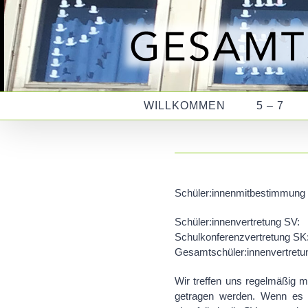
Zum
Inhalt
springen
WILLKOMMEN
5 – 7
Schüler:innenmitbestimmung
Schüler:innenvertretung 
Schulkonferenzvertretung S
Gesamtschüler:innenvertr
Wir treffen uns regelmäßig m
getragen werden. Wenn es T