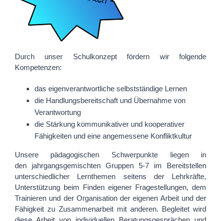
Durch unser Schulkonzept fördern wir folgende
Kompetenzen:
das eigenverantwortliche selbstständige Lernen
die
Handlungsbereitschaft und Übernahme von
Veran
t
wortung
die Stärkung kommunikativer und kooperativer
Fähigkeiten
und eine
angemessen
e
Konfliktkultur
U
nsere
pädagogischen
Schwerpunkte liegen
in
de
n
jahrgangsgemischten Gruppe
n
5-7
im Bereitstellen
unterschiedlicher Lern
themen
seitens der Lehrkräfte,
Unterstützung beim Finden eigener Fragestellungen, dem
Trainieren
und
der Organisation der eigenen Arbeit
und
der
Fähigkeit zu Zusammenarbeit mit anderen
.
Begleitet wird
diese Arbeit von individuellen Beratungsgesprächen und