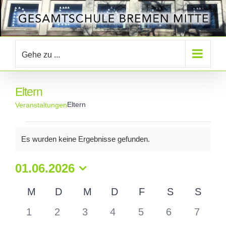
Zum
Inhalt
springen
Gehe zu ...
Eltern
Eltern
Veranstaltungen
Veranstaltungen
Es wurden keine Ergebnisse gefunden.
Hinweis
01.06.2026
Datum
M
MONTAG
D
DIENSTAG
M
MITTWOCH
D
DONNERSTAG
F
FREITAG
S
SAMSTAG
S
SON
Kalender
wählen.
von
0
0
0
0
0
0
0
1
2
3
4
5
6
7
Veranstaltungen
Veranstaltungen
Veranstaltungen
Veranstaltungen
Veranstaltungen
Veranstaltun
Verans