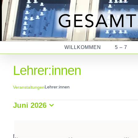
Zum
Inhalt
springen
WILLKOMMEN
5 – 7
Lehrer:innen
Lehrer:innen
Veranstaltungen
Juni 2026
Veranstaltungen
Datum
wählen.
M
MONTAG
D
DIENSTAG
M
MI