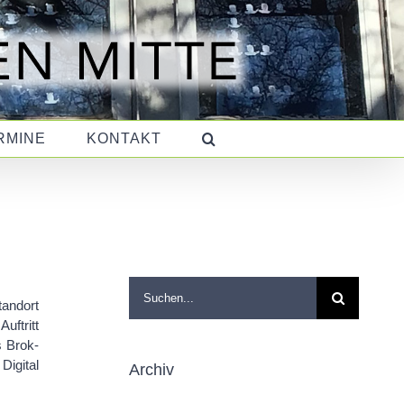
RMINE
KONTAKT
Suche
andort
nach:
uftritt
s Brok-
Digital
Archiv