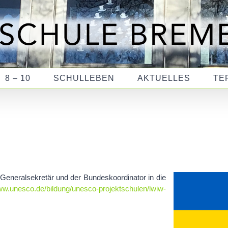
8 – 10
SCHULLEBEN
AKTUELLES
TE
neralsekretär und der Bundeskoordinator in die
ww.unesco.de/bildung/unesco-projektschulen/lwiw-