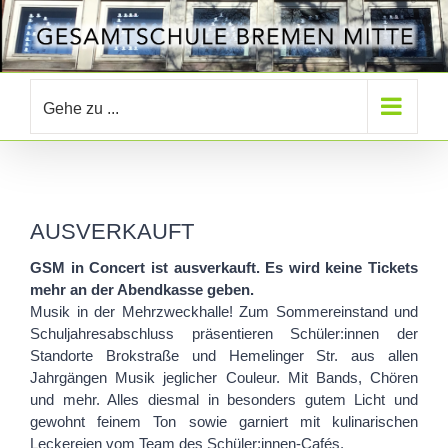
Zum
Inhalt
springen
Gehe zu ...
AUSVERKAUFT
GSM in Concert ist ausverkauft. Es wird keine Tickets
mehr an der Abendkasse geben.
Musik in der Mehrzweckhalle! Zum Sommereinstand und
Schuljahresabschluss präsentieren Schüler:innen der
Standorte Brokstraße und Hemelinger Str. aus allen
Jahrgängen Musik jeglicher Couleur. Mit Bands, Chören
und mehr. Alles diesmal in besonders gutem Licht und
gewohnt feinem Ton sowie garniert mit kulinarischen
Leckereien vom Team des Schüler:innen-Cafés.