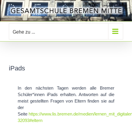
Zum
Inhalt
springen
Gehe zu ...
iPads
In den nächsten Tagen werden alle Bremer
Schüler*innen iPads erhalten. Antworten auf die
meist gestellten Fragen von Eltern finden sie auf
der
Seite
https://www.lis.bremen.de/medien/lernen_mit_digital
32093#eltern