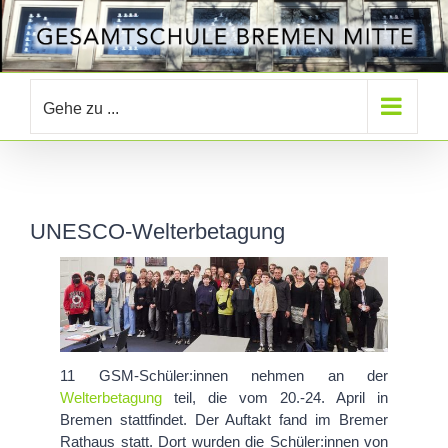
Zum
Inhalt
springen
Gehe zu ...
UNESCO-Welterbetagung
11 GSM-Schüler:innen nehmen an der
Welterbetagung
teil, die vom 20.-24. April in
Bremen stattfindet. Der Auftakt fand im Bremer
Rathaus statt. Dort wurden die Schüler:innen von