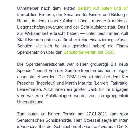
Unmittelbar nach dem ersten
Bericht auf buten und bi
Immobilien Bremen, der Senatorin für Kinder und Bildung 
Raum, in dem unsere Anlage hängt, musste kurzfristig
Liegenschaftsverwaltung und der Schulaufsicht statt. Das
zur Wirksamkeit erbracht haben — unter bestimmten Aufl
Stadt Bremen gab es dafür aber keine Finanzierungs-Zusage
Schulen, die sich bei uns gemeldet haben) die Finan
Spendenaktion über den
Schulförderverein der GSM
.
Die Spendenbereitschaft war bisher großartig! Bis heu
Spender*innen!! Von der Summe konnten bis heute insge
ausgestattet werden. Die GSM bedankt sich bei dem Ker
Prescher (Ingenieur) und Martin Mauritz (Lehrer). Tatkräfti
Lehrer*innen. Auch Ihnen ein großer Dank für ihr Engagem
von weiteren Abluftanlagen wurde von Lerngruppenleit
Unterstützung.
Zum buten un binnen Termin am 27.01.2021 kam sponta
Senatorischen Schulbehörde. Herr Stoessel sagte im Inte
könne dies
[bei der Schulbehörde]
beantragt werden.
Die S