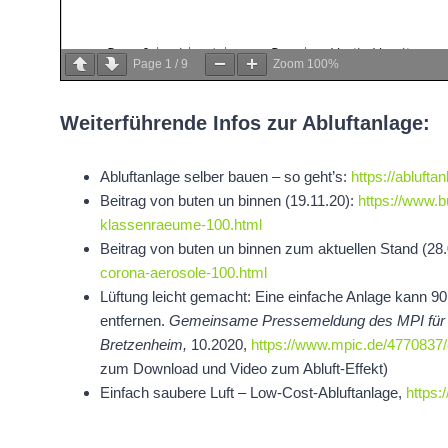
Page
1
/
9
Zoom
100%
Weiterführende Infos zur Abluftanlage:
Abluftanlage selber bauen – so geht’s:
https://ablufta
Beitrag von buten un binnen (19.11.20):
https://www.b
klassenraeume-100.html
Beitrag von buten un binnen zum aktuellen Stand (28
corona-aerosole-100.html
Lüftung leicht gemacht: Eine einfache Anlage kann 90
entfernen.
Gemeinsame Pressemeldung des MPI für 
Bretzenheim,
10.2020,
https://www.mpic.de/4770837/
zum Download und Video zum Abluft-Effekt)
Einfach saubere Luft – Low-Cost-Abluftanlage,
https: