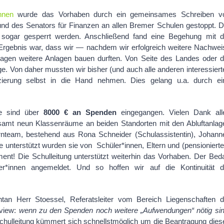
nnen
wurde das Vorhaben durch ein gemeinsames Schreiben v
und des Senators für Finanzen an allen Bremer Schulen gestoppt. D
 sogar gesperrt werden. Anschließend fand eine Begehung mit d
 Ergebnis war, dass wir — nachdem wir erfolgreich weitere Nachwei
agen weitere Anlagen bauen durften. Von Seite des Landes oder d
. Von daher mussten wir bisher (und auch alle anderen interessiert
zierung selbst in die Hand nehmen. Dies gelang u.a. durch ei
te sind über
8000 € an Spenden
eingegangen. Vielen Dank all
samt neun Klassenräume an beiden Standorten mit den Abluftanlag
nteam, bestehend aus Rona Schneider (Schulassistentin), Johann
ge unterstützt wurden sie von Schüler*innen, Eltern und (pensionierte
ent! Die Schulleitung unterstützt weiterhin das Vorhaben. Der Beda
er*innen angemeldet. Und so hoffen wir auf die Kontinuität d
n Herr Stoessel, Referatsleiter vom Bereich Liegenschaften d
rview:
wenn zu den Spenden noch weitere „Aufwendungen“ nötig sin
chulleitung kümmert sich schnellstmöglich um die Beantragung dies