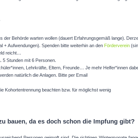
?
aus der Behörde warten wollen (dauert Erfahrungsgemäß lange). Derze
ial + Aufwendungen). Spenden bitte weiterhin an den
Förderverein
(si
eld reicht…
. 5 Stunden mit 6 Personen.
Schüler*innen, Lehrkräfte, Eltern, Freunde… Je mehr Helfer*innen dabe
werden natürlich die Anlagen. Bitte per Email
die Kohortentrennung beachten bzw. für möglichst wenig
zu bauen, da es doch schon die Impfung gibt?
ausreichend Personen geimpft sind. Die richtigen Wintermonate fang