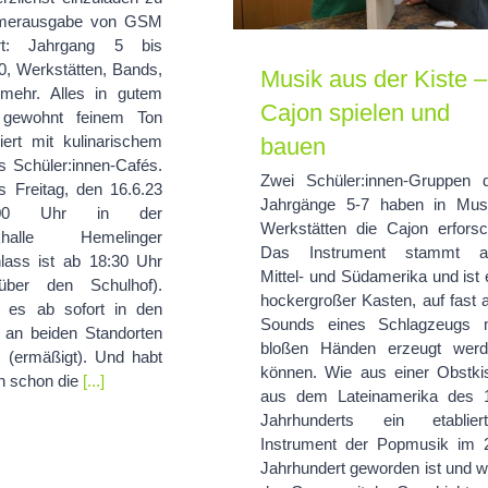
merausgabe von GSM
rt: Jahrgang 5 bis
0, Werkstätten, Bands,
Musik aus der Kiste –
mehr. Alles in gutem
Cajon spielen und
 gewohnt feinem Ton
iert mit kulinarischem
bauen
s Schüler:innen-Cafés.
Zwei Schüler:innen-Gruppen 
s Freitag, den 16.6.23
Jahrgänge 5-7 haben in Mus
00 Uhr in der
Werkstätten die Cajon erforsc
khalle Hemelinger
Das Instrument stammt a
nlass ist ab 18:30 Uhr
Mittel- und Südamerika und ist 
über den Schulhof).
hockergroßer Kasten, auf fast a
t es ab sofort in den
Sounds eines Schlagzeugs 
 an beiden Standorten
bloßen Händen erzeugt wer
 (ermäßigt). Und habt
können. Wie aus einer Obstki
ch schon die
[...]
aus dem Lateinamerika des 
Jahrhunderts ein etablier
Instrument der Popmusik im 
Jahrhundert geworden ist und 