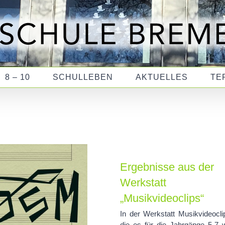
8 – 10
SCHULLEBEN
AKTUELLES
TE
Ergebnisse aus der
Werkstatt
„Musikvideoclips“
In der Werkstatt Musikvideocli
die es für die Jahrgänge 5-7 