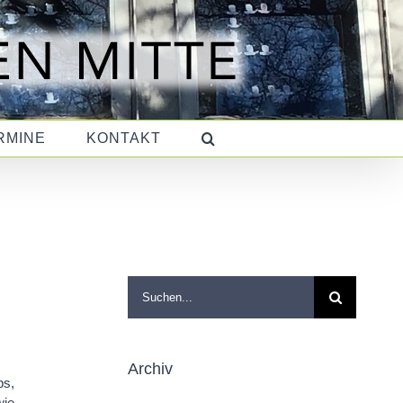
RMINE
KONTAKT
Suche
nach:
Archiv
ps,
wie