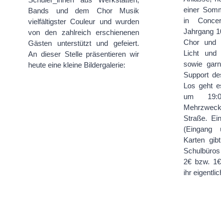
einer Som
Bands und dem Chor Musik
in Conce
vielfältigster Couleur und wurden
Jahrgang 1
von den zahlreich erschienenen
Chor und 
Gästen unterstützt und gefeiert.
Licht und
An dieser Stelle präsentieren wir
sowie garn
heute eine kleine Bildergalerie:
Support de
Los geht e
um 19:
Mehrzwec
Straße. Ei
(Eingang 
Karten gib
Schulbüros
2€ bzw. 1€
ihr eigentli