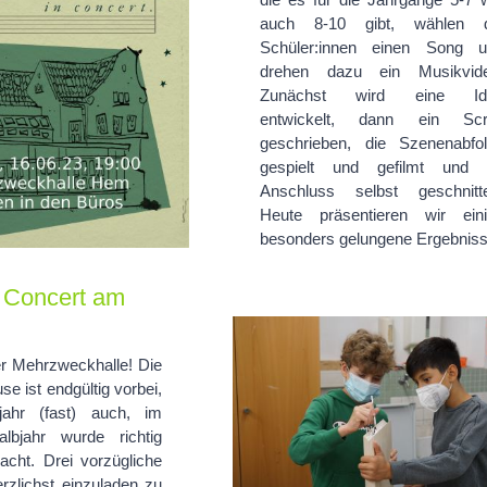
auch 8-10 gibt, wählen d
oncert am 16. Juni
Schüler:innen einen Song 
drehen dazu ein Musikvide
Zunächst wird eine Id
entwickelt, dann ein Scri
geschrieben, die Szenenabfo
gespielt und gefilmt und 
Anschluss selbst geschnitt
Heute präsentieren wir ein
besonders gelungene Ergebniss
 Concert am
er Mehrzweckhalle! Die
e ist endgültig vorbei,
Musik aus der Kiste – Cajo
jahr (fast) auch, im
spielen und bauen
lbjahr wurde richtig
cht. Drei vorzügliche
rzlichst einzuladen zu