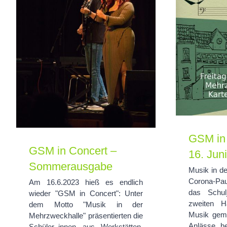
GSM in C
GSM in Concert –
Sommerausgabe
GSM in
GSM in Concert –
16. Juni
Sommerausgabe
Musik in d
Corona-Paus
Am 16.6.2023 hieß es endlich
das Schul
wieder "GSM in Concert": Unter
zweiten Ha
dem Motto "Musik in der
Musik gema
Mehrzweckhalle" präsentierten die
Anlässe, he
Schüler_innen aus Werkstätten,